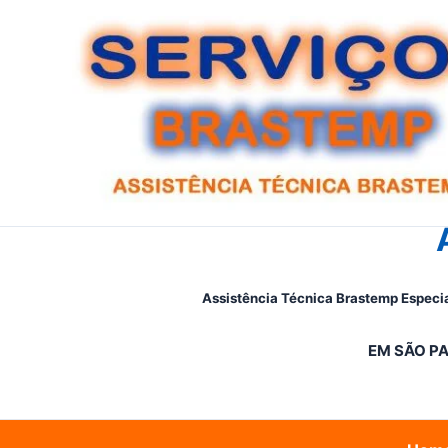
Ir
para
o
conteúdo
Assistência Técnica Brastemp Especia
EM SÃO PA