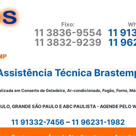
Fixo:
Wh
11 3836-9554
11 91
11 3832-9239
11 96
Assistência Técnica Brastem
lizada em Conserto de Geladeira, Ar-condicionado, Fogão, Forno, Má
ULO, GRANDE SÃO PAULO E ABC PAULISTA - A
GENDE PELO 
11 91332-7456
–
11 96231-1982