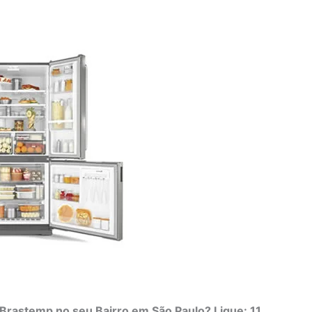
Brastemp no seu Bairro em São Paulo? Ligue: 11