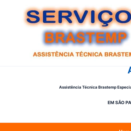
Ir
para
o
conteúdo
Assistência Técnica Brastemp Especia
EM SÃO PA