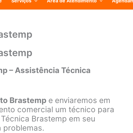
e
Serviços
Área de Atendimento
Agenda
rastemp
rastemp
p – Assistência Técnica
nto Brastemp
e enviaremos em
ento comercial um técnico para
a Técnica Brastemp em seu
m problemas.