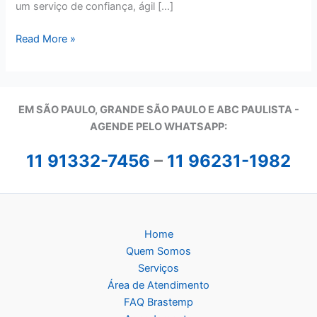
um serviço de confiança, ágil […]
Assistência
Read More »
Técnica
Brastemp
em
São
EM SÃO PAULO, GRANDE SÃO PAULO E ABC PAULISTA -
Paulo
A
GENDE PELO WHATSAPP:
11 91332-7456
–
11 96231-1982
Home
Quem Somos
Serviços
Área de Atendimento
FAQ Brastemp