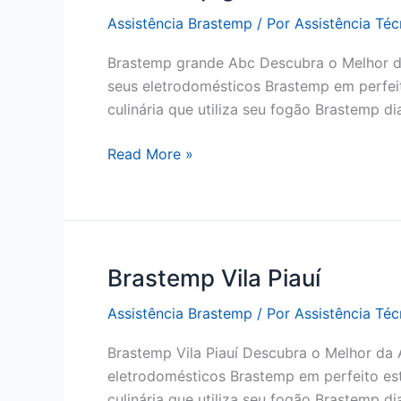
Assistência Brastemp
/ Por
Assistência Té
Brastemp grande Abc Descubra o Melhor da
seus eletrodomésticos Brastemp em perfei
culinária que utiliza seu fogão Brastemp d
Brastemp
Read More »
grande
Abc
Brastemp Vila Piauí
Assistência Brastemp
/ Por
Assistência Té
Brastemp Vila Piauí Descubra o Melhor da 
eletrodomésticos Brastemp em perfeito es
culinária que utiliza seu fogão Brastemp d