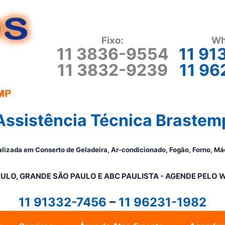
Fixo:
Wh
11 3836-9554
11 91
11 3832-9239
11 96
Assistência Técnica Brastem
lizada em Conserto de Geladeira, Ar-condicionado, Fogão, Forno, Má
ULO, GRANDE SÃO PAULO E ABC PAULISTA - A
GENDE PELO 
11 91332-7456
–
11 96231-1982