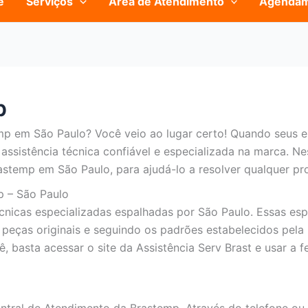
e
Serviços
Área de Atendimento
Agenda
p
emp em São Paulo? Você veio ao lugar certo! Quando seus 
ssistência técnica confiável e especializada na marca. N
astemp em São Paulo, para ajudá-lo a resolver qualquer pr
p – São Paulo
écnicas especializadas espalhadas por São Paulo. Essas esp
 peças originais e seguindo os padrões estabelecidos pela 
, basta acessar o site da Assistência Serv Brast e usar a 
ntral de Atendimento da Brastemp. Através do telefone ou