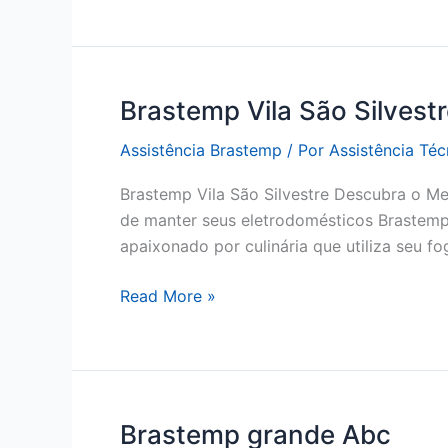
Pereira
Cerca
Brastemp Vila São Silvest
Assistência Brastemp
/ Por
Assistência Té
Brastemp Vila São Silvestre Descubra o Me
de manter seus eletrodomésticos Brastemp
apaixonado por culinária que utiliza seu f
Brastemp
Read More »
Vila
São
Silvestre
Brastemp grande Abc