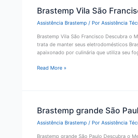
Brastemp Vila São Franci
Assistência Brastemp
/ Por
Assistência Té
Brastemp Vila São Francisco Descubra o Me
trata de manter seus eletrodomésticos Bra
apaixonado por culinária que utiliza seu f
Brastemp
Read More »
Vila
São
Francisco
Brastemp grande São Pau
Assistência Brastemp
/ Por
Assistência Té
Brastemp grande São Paulo Descubra o Mel