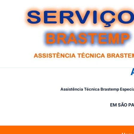
Ir
para
o
conteúdo
Assistência Técnica Brastemp Especia
EM SÃO PA