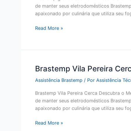
de manter seus eletrodomésticos Brastemp
apaixonado por culinária que utiliza seu f
Brastemp
Read More »
grande
São
Paulo
Brastemp Vila Pereira Cer
Assistência Brastemp
/ Por
Assistência Té
Brastemp Vila Pereira Cerca Descubra o Me
de manter seus eletrodomésticos Brastemp
apaixonado por culinária que utiliza seu f
Brastemp
Read More »
Vila