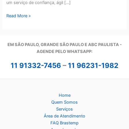
um serviço de confiança, ágil […]
Assistência
Read More »
Técnica
Brastemp
em
São
EM SÃO PAULO, GRANDE SÃO PAULO E ABC PAULISTA -
Paulo
A
GENDE PELO WHATSAPP:
11 91332-7456
–
11 96231-1982
Home
Quem Somos
Serviços
Área de Atendimento
FAQ Brastemp