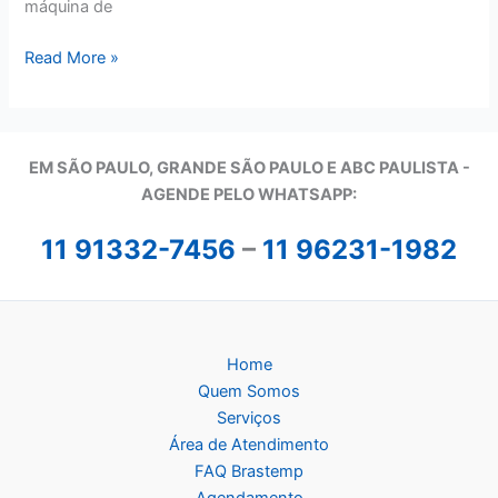
máquina de
Assistência
Read More »
Técnica
Brastemp
em
SP
EM SÃO PAULO, GRANDE SÃO PAULO E ABC PAULISTA -
A
GENDE PELO WHATSAPP:
11 91332-7456
–
11 96231-1982
Home
Quem Somos
Serviços
Área de Atendimento
FAQ Brastemp