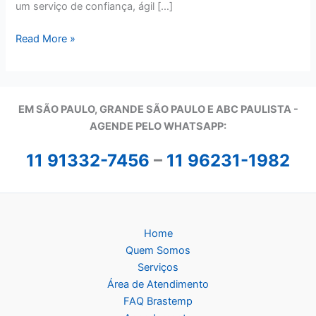
um serviço de confiança, ágil […]
Assistência
Read More »
Técnica
Brastemp
em
São
EM SÃO PAULO, GRANDE SÃO PAULO E ABC PAULISTA -
Paulo
A
GENDE PELO WHATSAPP:
11 91332-7456
–
11 96231-1982
Home
Quem Somos
Serviços
Área de Atendimento
FAQ Brastemp