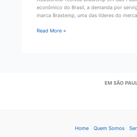
econômico do Brasil, a demanda por serviç
marca Brastemp, uma das líderes do mercad
Assistência
Read More »
Técnica
Brastemp
em
São
Paulo
EM SÃO PAUL
Home
Quem Somos
Ser