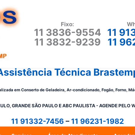
Fixo:
Wh
11 3836-9554
11 91
11 3832-9239
11 96
Assistência Técnica Brastem
lizada em Conserto de Geladeira, Ar-condicionado, Fogão, Forno, Má
ULO, GRANDE SÃO PAULO E ABC PAULISTA - A
GENDE PELO 
11 91332-7456
–
11 96231-1982