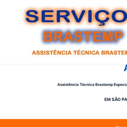
Ir
para
o
conteúdo
Assistência Técnica Brastemp Especia
EM SÃO PA