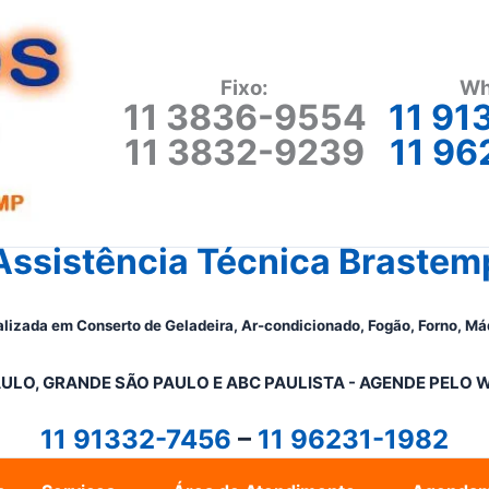
Fixo:
Wh
11 3836-9554
11 91
11 3832-9239
11 96
Assistência Técnica Brastem
lizada em Conserto de Geladeira, Ar-condicionado, Fogão, Forno, Má
ULO, GRANDE SÃO PAULO E ABC PAULISTA - A
GENDE PELO 
11 91332-7456
–
11 96231-1982