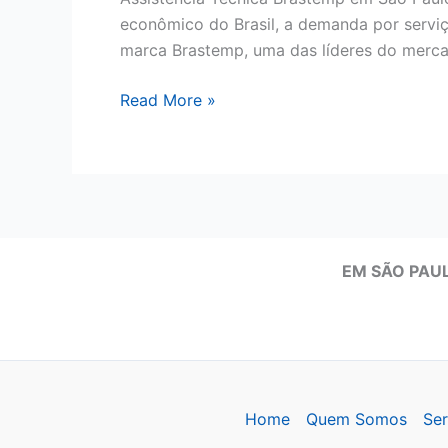
econômico do Brasil, a demanda por serviç
marca Brastemp, uma das líderes do mercad
Assistência
Read More »
Técnica
Brastemp
em
São
Paulo
EM SÃO PAUL
Home
Quem Somos
Ser