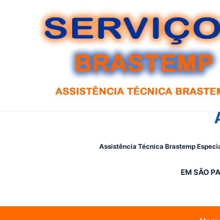
Ir
para
o
conteúdo
Assistência Técnica Brastemp Especia
EM SÃO PA