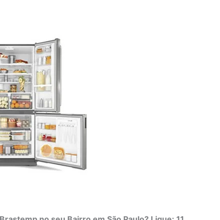
Brastemp no seu Bairro em São Paulo? Ligue: 11