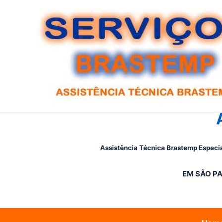
Ir
para
o
conteúdo
Assistência Técnica Brastemp Especia
EM SÃO PA