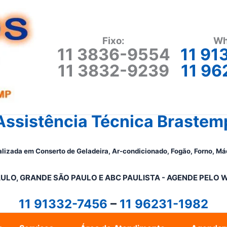
Fixo:
Wh
11 3836-9554
11 91
11 3832-9239
11 96
Assistência Técnica Brastem
lizada em Conserto de Geladeira, Ar-condicionado, Fogão, Forno, Má
ULO, GRANDE SÃO PAULO E ABC PAULISTA - A
GENDE PELO 
11 91332-7456
–
11 96231-1982