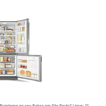
Brastemp no seu Bairro em São Paulo? Ligue: 11