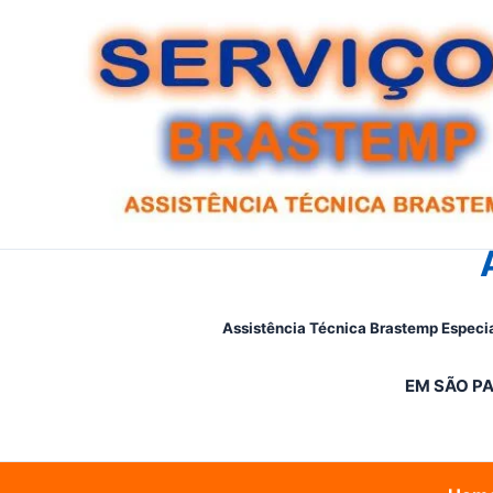
Ir
para
o
conteúdo
Assistência Técnica Brastemp Especia
EM SÃO PA