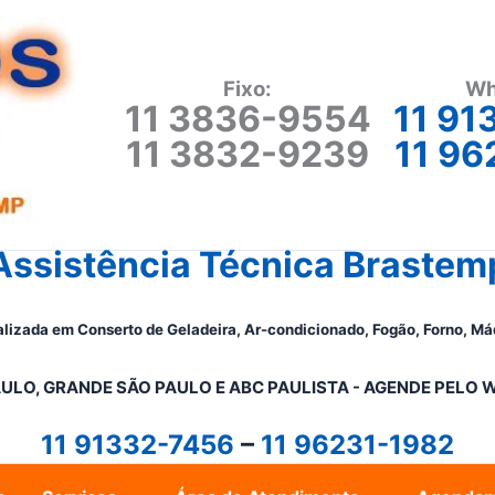
Fixo:
Wh
11 3836-9554
11 91
11 3832-9239
11 96
Assistência Técnica Brastem
lizada em Conserto de Geladeira, Ar-condicionado, Fogão, Forno, Má
ULO, GRANDE SÃO PAULO E ABC PAULISTA - A
GENDE PELO 
11 91332-7456
–
11 96231-1982