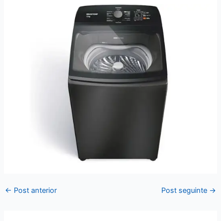
←
Post anterior
Post seguinte
→