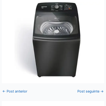
←
Post anterior
Post seguinte
→