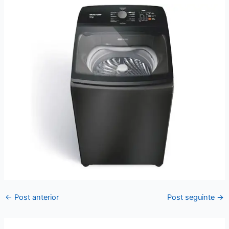
←
Post anterior
Post seguinte
→