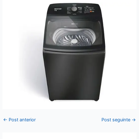
←
Post anterior
Post seguinte
→