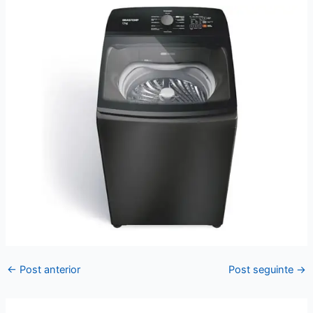
←
Post anterior
Post seguinte
→