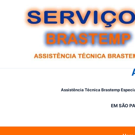
Ir
para
o
conteúdo
Assistência Técnica Brastemp Especia
EM SÃO PA