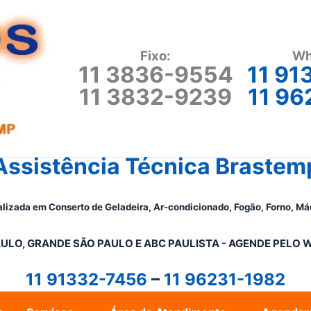
Fixo:
Wh
11 3836-9554
11 91
11 3832-9239
11 96
Assistência Técnica Brastem
lizada em Conserto de Geladeira, Ar-condicionado, Fogão, Forno, Má
ULO, GRANDE SÃO PAULO E ABC PAULISTA - A
GENDE PELO 
11 91332-7456
–
11 96231-1982