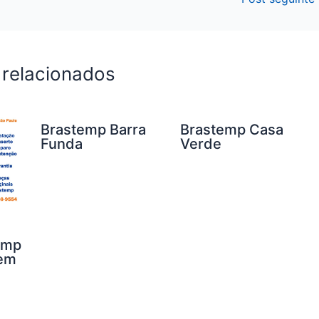
 relacionados
Brastemp Barra
Brastemp Casa
Funda
Verde
emp
 em