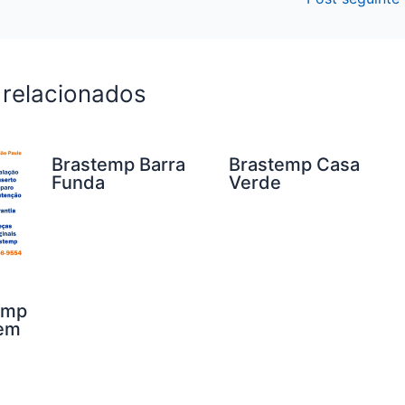
 relacionados
Brastemp Barra
Brastemp Casa
Funda
Verde
emp
 em