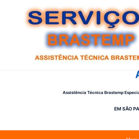
Ir
para
o
conteúdo
Assistência Técnica Brastemp Especia
EM SÃO PA