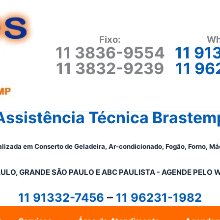
Fixo:
Wh
11 3836-9554
11 91
11 3832-9239
11 96
Assistência Técnica Brastem
lizada em Conserto de Geladeira, Ar-condicionado, Fogão, Forno, Má
ULO, GRANDE SÃO PAULO E ABC PAULISTA - A
GENDE PELO 
11 91332-7456
–
11 96231-1982